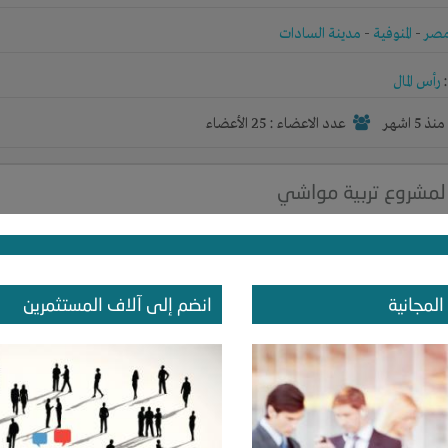
صر
-
المنوفية
-
مدينة السادات
رأس المال
نذ 5 اشهر
عدد الاعضاء : 25 الأعضاء
مشروع تربية مواشي
ة المواشي
صر
-
القاهرة
-
مصر الجديدة
المجانية
انضم إلى آلاف المستثمرين
رأس المال
نذ 5 اشهر
عدد الاعضاء : 0 الأعضاء