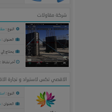
شركة مقاولات
النوع :
مقا
العنوان :
م
يحتاج إلي :
آخر نشاط :
م
الاقصي تكس لاستيراد و تجارة ال
النوع :
استي
العنوان :
م