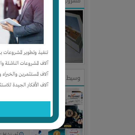
مشروع فندق الخير
النوع :
مشر
العنوان :
م
يحتاج إلي :
تنفيذ وتطوير المشروعات با
آخر نشاط :
م
آلاف المشروعات الناشئة وا
آلاف المستثمرين والخبراء و
وسيط مالي الكتروني
آلاف الأفكار الجيدة للاستث
النوع :
شريك
العنوان :
م
يحتاج إلي :
آخر نشاط :
م