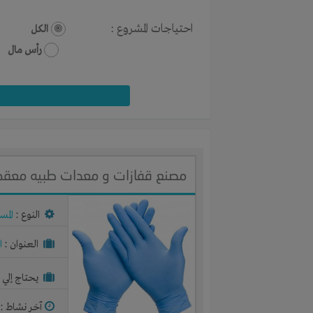
احتياجات المشروع :
الكل
رأس مال
مصنع قفازات و معدات طبيه معقمة - Gloves Factory
النوع :
المس
العنوان :
ا
يحتاج إلي :
آخر نشاط :
م