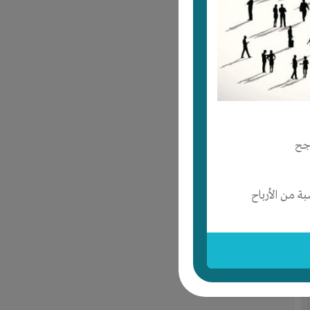
جح
 من الأرباح