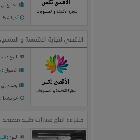
يحتاج إلي :
آخر نشاط :
م
الاقصي لتجارة الاقمشة و المنسو
النوع :
منس
العنوان :
م
يحتاج إلي :
آخر نشاط :
م
مشروع انتاج قفازات طبية معقمة
النوع :
المس