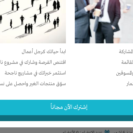
وع سياحي
وريتانيا
-
انواكشوط
-
تفرغ زين
رأس المال
لمشاركة
ابدأ حياتك كرجل أعمال
نذ 5 اشهر
عدد الاعضاء : 1 الأعضاء
لقائمة
اقتنص الفرصة وشارك في مشروع نا
المسوقين
استثمر خبراتك في مشاريع ناجحة
مار
سوّق منتجات الغير واحصل على نسبة
 بالمال
صر
-
المنيا
-
بنى مزار
إشترك الآن مجاناً
رأس المال
نذ 6 اشهر
عدد الاعضاء : 0 الأعضاء