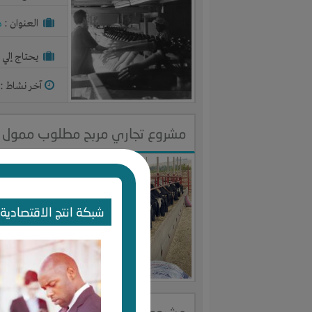
العنوان :
م
يحتاج إلي :
آخر نشاط :
م
مشروع تجاري مربح مطلوب ممول ل
النوع :
تربي
العنوان :
م
شبكة انتج الاقتصادية 
يحتاج إلي :
آخر نشاط :
م