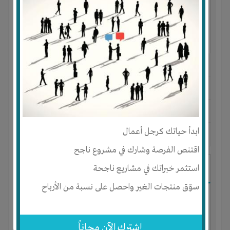
النوع :
مشروع تجاري
العنوان :
مصر
-
القاهرة
-
كل المناطق
يحتاج إلي :
رأس المال
ابدأ حياتك كرجل أعمال
آخر نشاط :
منذ 10 اشهر
عدد الاعضاء : 11 الأعضاء
اقتنص الفرصة وشارك في مشروع ناجح
شركه تطوير عقاري
استثمر خبراتك في مشاريع ناجحة
سوّق منتجات الغير واحصل على نسبة من الأرباح
إشترك الآن مجاناً