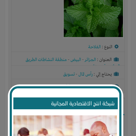
النوع :
الفلاحة
العنوان :
الجزائر
-
البيض
-
منطقة النشاطات الطريق
الوطني رقم ستة
يحتاج إلي :
رأس المال
-
تسويق
آخر نشاط :
منذ 8 اشهر
عدد الاعضاء : 0 الأعضاء
شبكة انتج الاقتصادية المجانية
انتاج زيت اركان ومواد تجميل طبيعية