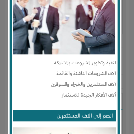
النوع :
مستحضرات تجميل
العنوان :
المغرب
-
AGADIR
-
سوس
تنفيذ وتطوير المشروعات بالمشاركة
يحتاج إلي :
تسويق
آلاف المشروعات الناشئة والقائمة
آخر نشاط :
منذ 9 اشهر
عدد الاعضاء : 0 الأعضاء
آلاف المستثمرين والخبراء والمسوقين
آلاف الأفكار الجيدة للاستثمار
I-Technology
انضم إلى آلاف المستثمرين