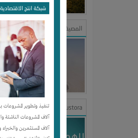
آخر نشاط :
م
شبكة انتج الاقتصادية 
المصيف عباره عن جمعيه
النوع :
تنظ
العنوان :
م
يحتاج إلي :
آخر نشاط :
م
تنفيذ وتطوير المشروعات با
Austora
آلاف المشروعات الناشئة وا
النوع :
تنظ
آلاف المستثمرين والخبراء و