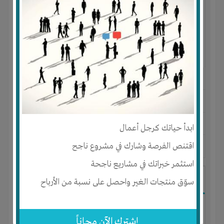
النوع :
مولدات الكهرباء من الطاقة الشمسية
العنوان :
مصر
-
القاهرة
-
النزهة الجديدة
يحتاج إلي :
رأس المال
-
تسويق
ابدأ حياتك كرجل أعمال
اقتنص الفرصة وشارك في مشروع ناجح
آخر نشاط :
منذ 11 سنوات
عدد الاعضاء : 3 الأعضاء
استثمر خبراتك في مشاريع ناجحة
مولدات الطاقه الشمسيه
سوّق منتجات الغير واحصل على نسبة من الأرباح
إشترك الآن مجاناً