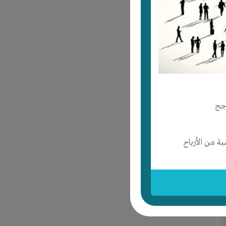
جح
 من الأرباح