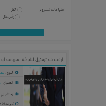
احتياجات المشروع :
الكل
رأس مال
ارغب ف توكيل لشركة معروفه او ش
النوع :
خدم
العنوان :
م
يحتاج إلي :
آخر نشاط :
م