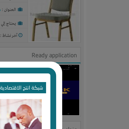
العنوان :
م
يحتاج إلي :
آخر نشاط :
م
Ready application
النوع :
بناء
العنوان :
م
شبكة انتج الاقتصادية 
يحتاج إلي :
آخر نشاط :
م