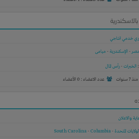
الاسكندرية
ري خدمي انتاجي
صر
-
الإسكندرية
-
ميامى
الخبرات
-
رأس المال
نذ 7 سنوات
عدد الاعضاء : 0 الأعضاء
ه
اية والاعلان
لولايات المتحدة
-
Columbia
-
South Carolina