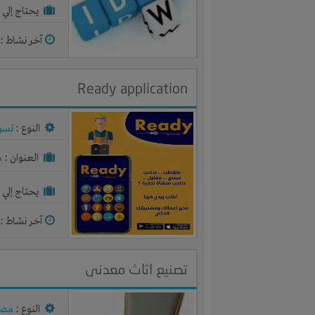
يحتاج إلي :
آخر نشاط :
م
Ready application
النوع :
تسوي
العنوان :
م
يحتاج إلي :
آخر نشاط :
م
تصنيع اثاث معدنى
النوع :
مصنع