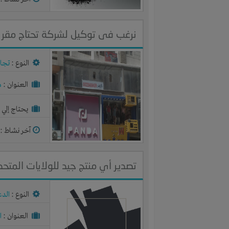
نرغب فى توكيل لشركة تحتاج مقر ب
النوع :
تجا
العنوان :
م
يحتاج إلي :
آخر نشاط :
م
تصدير أي منتج جيد للولايات المتحد
النوع :
الدع
العنوان :
ا