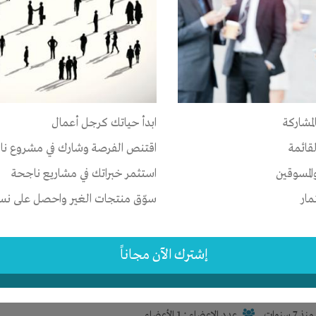
حتاج حد يشاركك كلمنا
ع
صر
-
الإسكندرية
-
كل المناطق
الخبرات
لمشاركة
ابدأ حياتك كرجل أعمال
نذ 7 سنوات
عدد الاعضاء : 6 الأعضاء
لقائمة
اقتنص الفرصة وشارك في مشروع نا
المسوقين
استثمر خبراتك في مشاريع ناجحة
مار
سوّق منتجات الغير واحصل على نسبة
مار
صر
-
الشرقية
-
منيا القمح
إشترك الآن مجاناً
الخبرات
-
رأس المال
-
المكان
-
تسويق
نذ 7 سنوات
عدد الاعضاء : 1 الأعضاء