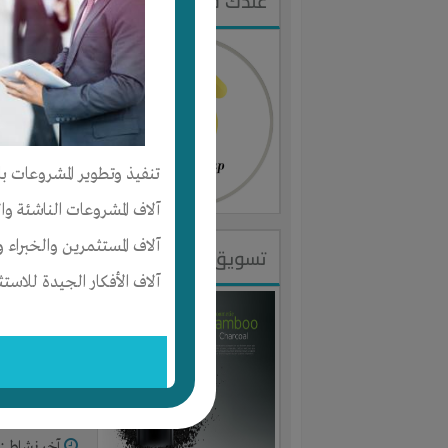
عندك فكره ذكيه و مش متكرره و م
النوع :
منو
العنوان :
م
يحتاج إلي :
تنفيذ وتطوير المشروعات با
آخر نشاط :
م
آلاف المشروعات الناشئة وا
آلاف المستثمرين والخبراء و
تسويق ومبيعات
آلاف الأفكار الجيدة للاستث
النوع :
استث
العنوان :
م
يحتاج إلي :
آخر نشاط :
م