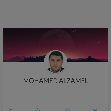
i
g
a
t
i
o
n
MOHAMED ALZAMEL