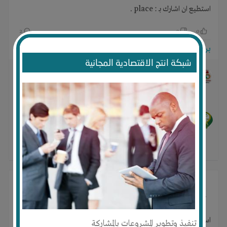
استطيع ان اشارك بـ : place .
2
0
0
برجاء تسجيل الدخول للتواصل!
شبكة انتج الاقتصادية المجانية
Premier Germany Group
منذ 6 سنوات
تواصل معنا عبر رساله خاصه بترك رقم هاتفك للتواصل معك
0
·
0
محمد جابر عيد محمد
منذ 6 سنوات
ماهو الحد الادنى للمشاركة في المشروع
0
·
0
MOHAMED ALZAMEL
مصنع قفازات و معدات طبيه
معقمة - latex Gloves Factory
منذ 6 سنوات
- ترجم
استطيع ان اشارك بـ : capital .
تنفيذ وتطوير المشروعات بالمشاركة