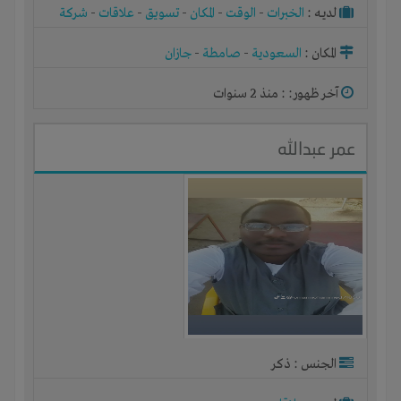
لديـه :
الخبرات
-
الوقت
-
المكان
-
تسويق
-
علاقات
-
شركة
أو مصنع أو ورشة
المكان :
السعودية
-
صامطة
-
جازان
آخر ظهور: : منذ 2 سنوات
عمر عبدالله
الجنس : ذكر