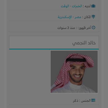
لديـه :
الخبرات
-
الوقت
المكان :
مصر
-
الإسكندرية
آخر ظهور: : منذ 2 سنوات
خالد النجمي
الجنس : ذكر