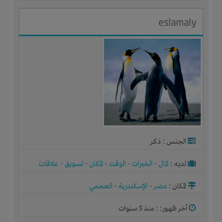
eslamaly
الجنس : ذكر
لديـه :
المال
-
الخبرات
-
الوقت
-
المكان
-
تسويق
-
علاقات
المكان :
مصر
-
الإسكندرية
-
العجمي
آخر ظهور: : منذ 5 سنوات