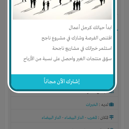
آخر ظهور: : منذ 4 سنوات
gardam gardam
ابدأ حياتك كرجل أعمال
اقتنص الفرصة وشارك في مشروع ناجح
استثمر خبراتك في مشاريع ناجحة
سوّق منتجات الغير واحصل على نسبة من الأرباح
إشترك الآن مجاناً
الجنس : ذكر
لديـه :
الخبرات
المكان :
المغرب
-
الدار البيضاء
-
الدار البيضاء