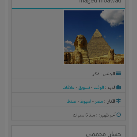
maged moawad
الجنس : ذكر
لديـه :
الوقت
-
تسويق
-
علاقات
المكان :
مصر
-
اسيوط
-
صدفا
آخر ظهور: : منذ 6 سنوات
حسان مجممي