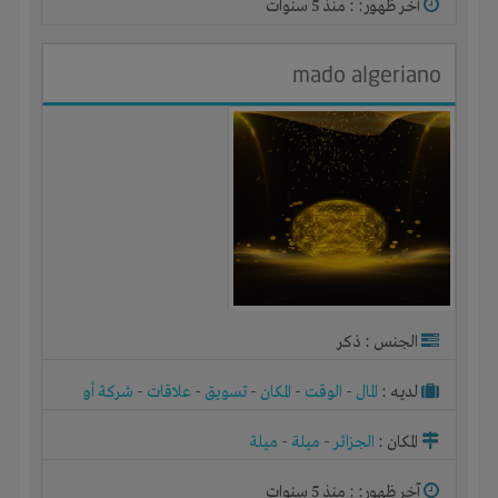
آخر ظهور: : منذ 5 سنوات
mado algeriano
الجنس : ذكر
لديـه :
المال
-
الوقت
-
المكان
-
تسويق
-
علاقات
-
شركة أو
مصنع أو ورشة
المكان :
الجزائر
-
ميلة
-
ميلة
آخر ظهور: : منذ 5 سنوات