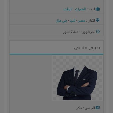
لديـه :
الخبرات
-
الوقت
المكان :
مصر
-
المنيا
-
بنى مزار
آخر ظهور: : منذ 7 اشهر
صبرى منسى
الجنس : ذكر