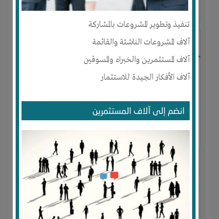
آخر ظهور: : منذ 4 سنوات
تنفيذ وتطوير المشروعات بالمشاركة
آلاف المشروعات الناشئة والقائمة
Ebrahim Elsayed
آلاف المستثمرين والخبراء والمسوقين
آلاف الأفكار الجيدة للاستثمار
انضم إلى آلاف المستثمرين
الجنس : ذكر
لديـه :
المال
-
الخبرات
-
الوقت
-
المكان
-
شركة أو مصنع أو
ورشة
المكان :
مصر
-
القاهرة
-
مصر الجديدة