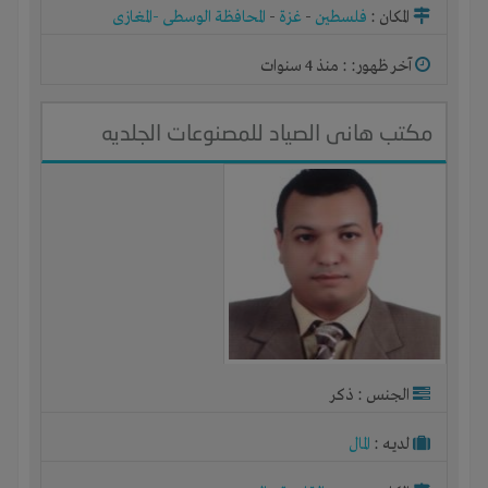
المكان :
فلسطين
-
غزة
-
المحافظة الوسطى -المغازى
آخر ظهور: : منذ 4 سنوات
مكتب هانى الصياد للمصنوعات الجلديه
الجنس : ذكر
لديـه :
المال