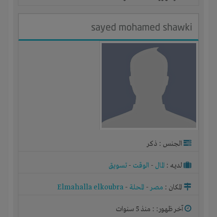
sayed mohamed shawki
الجنس : ذكر
لديـه :
المال
-
الوقت
-
تسويق
المكان :
مصر
-
المحلة
-
Elmahalla elkoubra
آخر ظهور: : منذ 5 سنوات