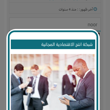
آخر ظهور: : منذ 4 سنوات
noor
شبكة انتج الاقتصادية المجانية
الجنس : أنثى
لديـه :
الخبرات
-
المكان
-
تسويق
المكان :
الامارات العربية المتحدة
-
ابوظبى
-
ابوظبى