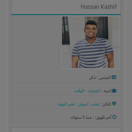
Hassan Kashif
الجنس : ذكر
لديـه :
الخبرات
-
الوقت
المكان :
مصر
-
اسوان
-
نصر النوبه
آخر ظهور: : منذ 5 سنوات