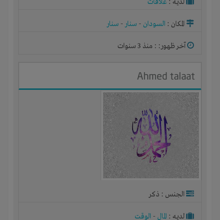
لديـه :
علاقات
المكان :
السودان
-
سنار
-
سنار
آخر ظهور: : منذ 3 سنوات
Ahmed talaat
الجنس : ذكر
لديـه :
المال
-
الوقت