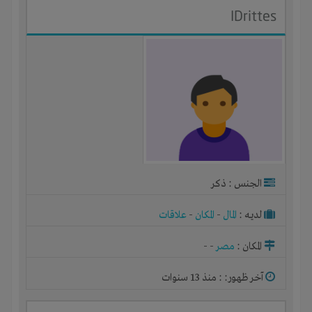
IDrittes
الجنس : ذكر
لديـه :
المال
-
المكان
-
علاقات
المكان :
مصر
-
-
آخر ظهور: : منذ 13 سنوات