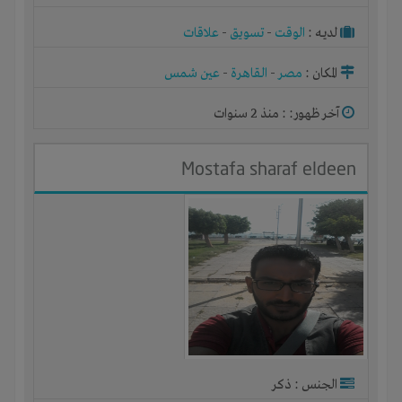
لديـه :
الوقت
-
تسويق
-
علاقات
المكان :
مصر
-
القاهرة
-
عين شمس
آخر ظهور: : منذ 2 سنوات
Mostafa sharaf eldeen
الجنس : ذكر