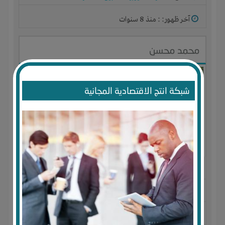
آخر ظهور: : منذ 8 سنوات
محمد محسن
شبكة انتج الاقتصادية المجانية
الجنس : ذكر
لديـه :
تسويق
المكان :
اليمن
-
عدن
-
المنصوره