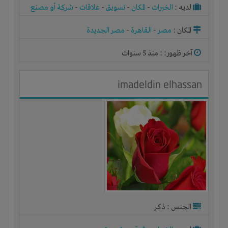
لديـه :
الخبرات
-
المكان
-
تسويق
-
علاقات
-
شركة أو مصنع
أو ورشة
المكان :
مصر
-
القاهرة
-
مصر الجديدة
آخر ظهور: : منذ 5 سنوات
imadeldin elhassan
الجنس : ذكر