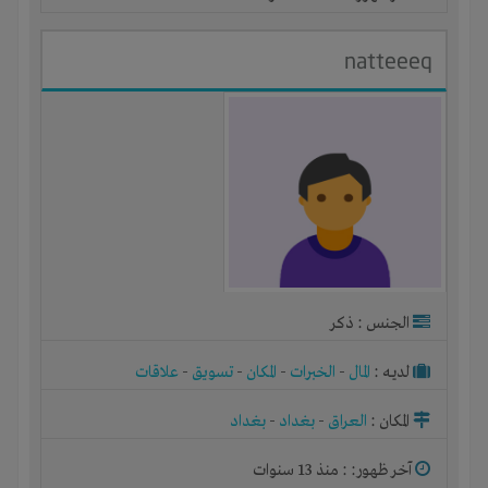
natteeeq
الجنس : ذكر
لديـه :
المال
-
الخبرات
-
المكان
-
تسويق
-
علاقات
المكان :
العراق
-
بغداد
-
بغداد
آخر ظهور: : منذ 13 سنوات