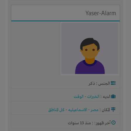
Yaser-Alarm
الجنس : ذكر
لديـه :
الخبرات
-
الوقت
المكان :
مصر
-
الاسماعيليه
-
كل المناطق
آخر ظهور: : منذ 13 سنوات