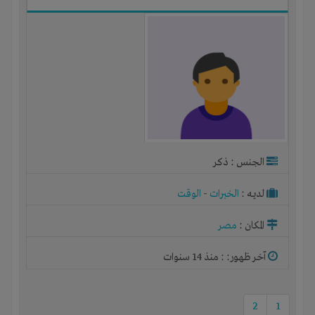
الجنس : ذكر
لديـه :
الخبرات
-
الوقت
المكان :
مصر
آخر ظهور: : منذ 14 سنوات
2
1