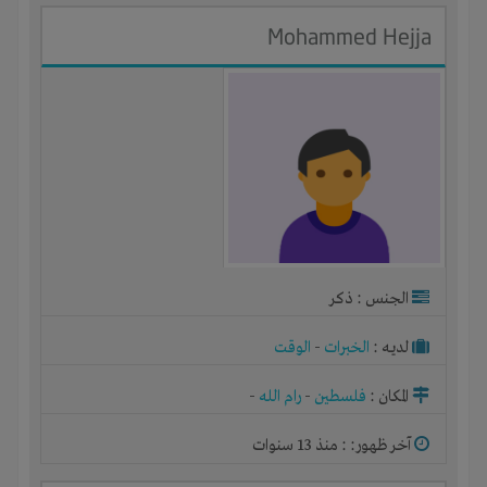
Mohammed Hejja
الجنس : ذكر
لديـه :
الخبرات
-
الوقت
المكان :
فلسطين
-
رام الله
-
آخر ظهور: : منذ 13 سنوات