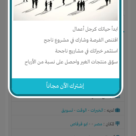
آخر ظهور: : منذ 11 سنوات
Ahmed Salem
ابدأ حياتك كرجل أعمال
اقتنص الفرصة وشارك في مشروع ناجح
استثمر خبراتك في مشاريع ناجحة
سوّق منتجات الغير واحصل على نسبة من الأرباح
إشترك الآن مجاناً
الجنس : ذكر
لديـه :
الخبرات
-
الوقت
-
تسويق
المكان :
مصر
-
-
ابو قرقاص