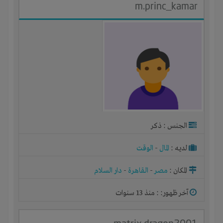
m.princ_kamar
الجنس : ذكر
لديـه :
المال
-
الوقت
المكان :
مصر
-
القاهرة
-
دار السلام
آخر ظهور: : منذ 13 سنوات