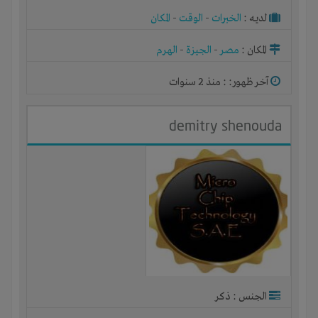
لديـه :
الخبرات
-
الوقت
-
المكان
المكان :
مصر
-
الجيزة
-
الهرم
آخر ظهور: : منذ 2 سنوات
demitry shenouda
الجنس : ذكر