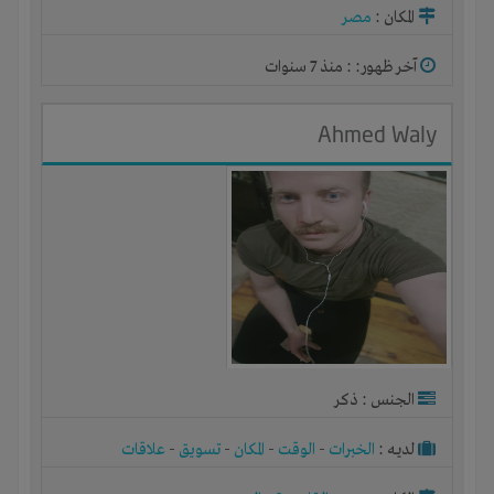
المكان :
مصر
آخر ظهور: : منذ 7 سنوات
Ahmed Waly
الجنس : ذكر
لديـه :
الخبرات
-
الوقت
-
المكان
-
تسويق
-
علاقات