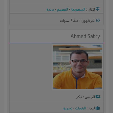
المكان :
السعودية
-
القصيم
-
بريدة
آخر ظهور: : منذ 6 سنوات
Ahmed Sabry
الجنس : ذكر
لديـه :
الخبرات
-
تسويق