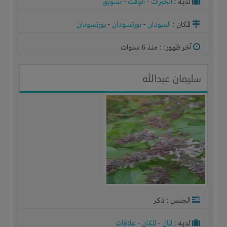
لديـه :
الخبرات
-
الوقت
-
تسويق
المكان :
السودان
-
بورتسودان
-
بورتسودان
آخر ظهور: : منذ 6 سنوات
سليمان عبدالله
الجنس : ذكر
لديـه :
المال
-
المكان
-
علاقات