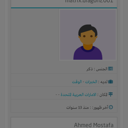
matrix.dragon2001
الجنس : ذكر
لديـه :
الخبرات
-
الوقت
المكان :
الامارات العربية المتحدة
-
-
آخر ظهور: : منذ 13 سنوات
Ahmed Mostafa