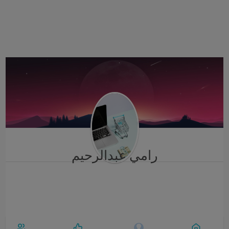
i
g
a
t
i
o
n
رامي عبدالرحيم