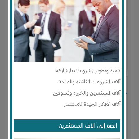
النوع :
التسويق عن بعد
العنوان :
السعودية
-
تبوك
-
تبوك
يحتاج إلي :
تسويق
آخر نشاط :
منذ 6 سنوات
عدد الاعضاء : 2 الأعضاء
تنفيذ وتطوير المشروعات بالمشاركة
آلاف المشروعات الناشئة والقائمة
زيت زيتون فلسطيني بكر بلدي
آلاف المستثمرين والخبراء والمسوقين
آلاف الأفكار الجيدة للاستثمار
انضم إلى آلاف المستثمرين