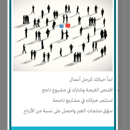
النوع :
الزيوت والدهون النباتية
العنوان :
السعودية
-
تبوك
-
تبوك
يحتاج إلي :
تسويق
آخر نشاط :
منذ 6 سنوات
عدد الاعضاء : 3 الأعضاء
Bedding ملايات وشراشف سرر ومستلزمات
ابدأ حياتك كرجل أعمال
النوم
اقتنص الفرصة وشارك في مشروع ناجح
استثمر خبراتك في مشاريع ناجحة
سوّق منتجات الغير واحصل على نسبة من الأرباح