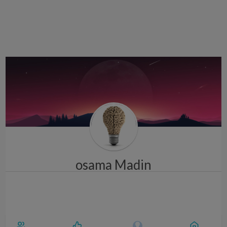
i
g
a
t
i
o
n
osama Madin