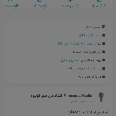
الرئيسية
المشروعات
الإعجابات
الإصدقاء
الجنس : ذكر
لديـه :
المال
-
المكان
المكان :
مصر
-
6 اكتوبر
-
الحي الأول
آخر ظهور: منذ 7 سنوات
يريد الإستثمار في :
مشروع تجاري
,
عدد الزيارات للبروفايل : 1243
درجة البروفايل : %
osama Madin
انشاء فرن صهر المونيوم
منذ 7 سنوات
- ترجم
استطيع ان اشارك بـ : place .