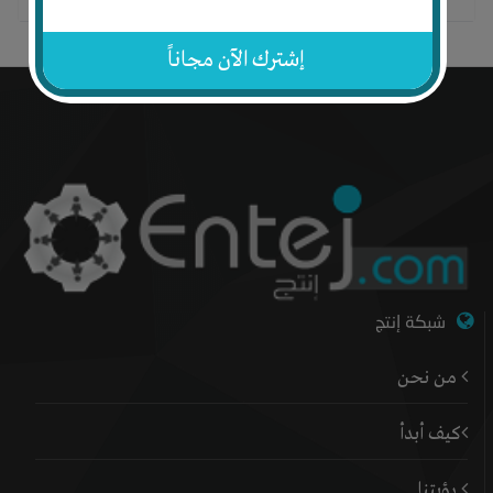
قيمتهم فى السوق تتخطى 1.6 مليون جنيه
هما ممكن يكون 80 متر
إشترك الآن مجاناً
قيمتهم تمليك
ممكن ننخطى 1.6 مليون
+ 400 الف جنيه بضاعة
انا بدور على شريك بالربع
يعنى 500 الف جنيه
هيتكتبه ربع الشراكة
اللى هى ربع المحلات
وربع البضاعة
بالاوراق الرسمية وليه حصة فى الارض
شبكة إنتج
بتاعت المحل
من نحن
وهنبيع كاش وقسط
لو فيه حد كويس ويتقى الله
كيف أبدأ
قلى عليه وللعلم هو هيسال عن اسعار الحجات دى
وربنا يباركلك وجزاك
رؤيتنا