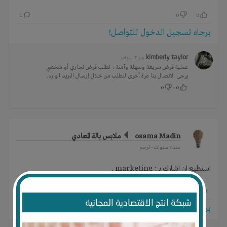
1
0
0
برجاء تسجيل الدخول للتواصل!
kimberly taylor
منذ 7 سنوات
عملية قرض سريعة وسهلة وآمنة ، لطلب قرض تجاري أو شخصي
يرجى الاتصال بنا مرة أخرى للطلب من خلال إرسال البريد الوارد.
0
·
0
osama Madin
ملابس بالة المعادي
منذ 7 سنوات
- ترجم
استطيع ان اشارك بـ : marketing .
0
0
0
شبكة انتج الاقتصادية المجانية
برجاء تسجيل الدخول للتواصل!