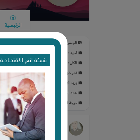
الرئيسية
الجنس : ذكر
لديـه :
المال
-
الوقت
-
المكان
-
شركة أو مصنع أو ورش
شبكة انتج الاقتصادية 
المكان :
مصر
-
المنوفيه
آخر ظهور: منذ 4 سنوات
يريد الإستثمار في :
مزرعة سمكية
,
السياج المعدني
,
عدد الزيارات للبروفايل : 1363
درجة البروفايل : %
Ahmed Elwekeel
مشروع استيراد
منذ 12 سنوات
- ترجم