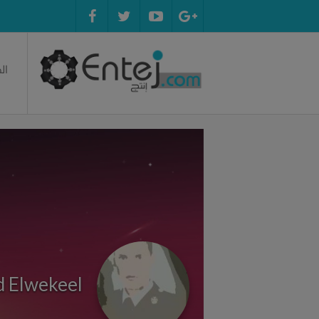
ال
 Elwekeel