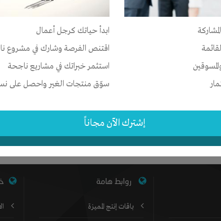
ترونيات المستعملة
لمشاركة
ابدأ حياتك كرجل أعمال
لقائمة
اقتنص الفرصة وشارك في مشروع نا
المسوقين
استثمر خبراتك في مشاريع ناجحة
قت مبكر من خلال مجموعة كاملة من طرق السداد والمدة ، مما
مار
سوّق منتجات الغير واحصل على نسبة
لك أو احتياجاتك الشخصية! ✓ سهل التطبيق ✓ حزمة مرنة
الوارد المباشر.
إشترك الآن مجاناً
روابط هامة
خد
باقات إنتج المميزة
ال