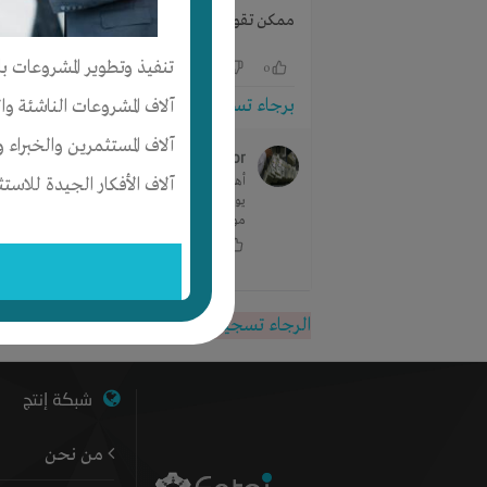
ممكن تقولى المنتجات التى تسطتيع تصديرها والالك
تنفيذ وتطوير المشروعات با
0
0
برجاء تسجيل الدخول للتواصل!
آلاف المشروعات الناشئة وا
آلاف المستثمرين والخبراء و
kimberly taylor
منذ 5 سنوات
أهلا. نحن نقدم حلولًا لتحقيق أهداف عملك في و
آلاف الأفكار الجيدة للاستث
يوفر تمويلًا بأسعار معقولة مصممًا خصيصًا لعم
موافقة سريعة ✓ ... اتصل بنا الآن من خلال صندوق 
0
·
0
الرجاء تسجيل الدخول أو التسجيل للمتابعة
شبكة إنتج
من نحن