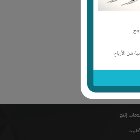
جح
 من الأرباح
مات إنتج
أفلييت