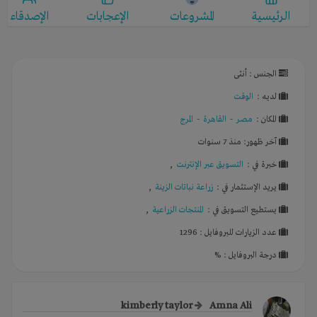
الرئيسية
المشروعات
الإعجابات
الإصدقاء
الجنس : أنثى
لديـه :
الوقت
المكان :
مصر
-
القاهرة
-
المرج
آخر ظهور: منذ 7 سنوات
خبرة في :
التسويق عبر الإنترنت
,
يريد الإستثمار في :
زراعة نباتات الزينة
,
يستطيع التسويق في :
المنتجات الزراعية
,
عدد الزيارات للبروفايل : 1296
درجة البروفايل : %
kimberly taylor
Amna Ali