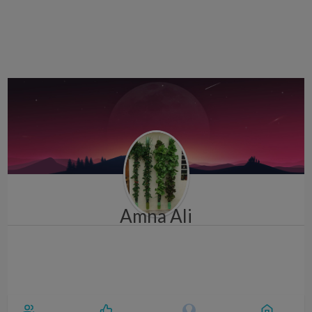
i
g
a
t
i
o
n
Amna Ali