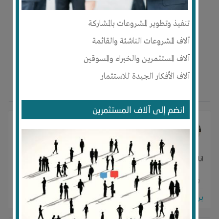
واتس اب + 1-
تنفيذ وتطوير المشروعات بالمشاركة
آلاف المشروعات الناشئة والقائمة
آلاف المستثمرين والخبراء والمسوقين
آلاف الأفكار الجيدة للاستثمار
0
·
0
انضم إلى آلاف المستثمرين
Amna Ali
Sameh wagdy
منذ 7 سنوات
- ترجم
انا مهتمة بمشروع مشتل نباتات الزينة و ابحث عن شريك في المشروع
0
0
0
برجاء تسجيل الدخول للتواصل!