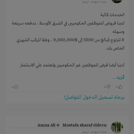
منذ 7 سنوات
- ترجم
الخدمات المالية
لدينا قروض للموظفين الحكوميين في الشرق الأوسط ، بدفعه سريعة
وسهله
# تتراوح المبالغ من 5000 إلى $9,000,000 ، وفقا للراتب الشهري
الخاص بك.
لدينا أيضا قرض للموظفين غير الحكوميين وتعتمد علي الاستثمار
الخاص بك ومشروعك علي استعداد.
المزيد ..
0
0
0
البريد الوارد لنا لمزيد من المعلومات.
برجاء تسجيل الدخول للتواصل!
Amna Ali
Mostafa sharaf eldeen
منذ 7 سنوات
- ترجم