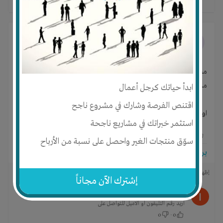
maksab samuel
محمد جمال عبد العظيم
منذ 9 سنوات
- ترجم
محمد صباح الخير
ممكن تبعتلي موبيلك او تكلمني علي الرقم ده
ابدأ حياتك كرجل أعمال
اقتنص الفرصة وشارك في مشروع ناجح
او الاميل ده
استثمر خبراتك في مشاريع ناجحة
5
0
1
سوّق منتجات الغير واحصل على نسبة من الأرباح
برجاء تسجيل الدخول للتواصل!
إظهار المزيد من التعليقات
إشترك الآن مجاناً
اشرف برهوم
منذ 7 سنوات
اريد رقم التليفون او الاميل للتواصل على
0
·
0