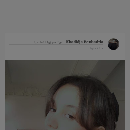
i
g
a
t
i
o
Khadidja Benhadria
غيرت صورتها الشخصية
n
منذ 2 سنوات