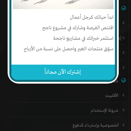
روابط هامة
ابدأ حياتك كرجل أعمال
باقات إنتج المميزة
اقتنص الفرصة وشارك في مشروع ناجح
إعلن على إنتج
استثمر خبراتك في مشاريع ناجحة
سوّق منتجات الغير واحصل على نسبة من الأرباح
المدونة
المنتدي
إشترك الآن مجاناً
خدمات إنتج
الأفلييت
شروط الإستخدام
الخصوصية وإسترداد المدفوع