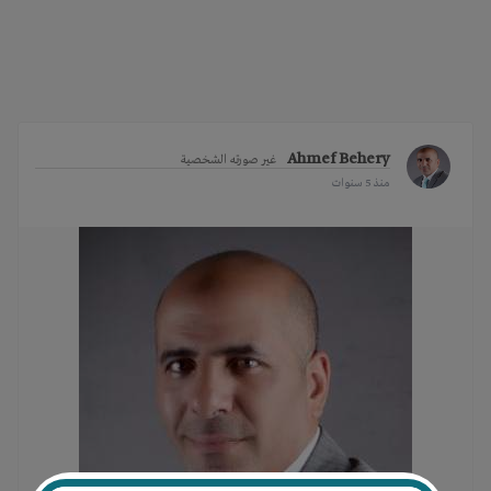
i
g
a
t
i
o
Ahmef Behery
غير صورته الشخصية
n
منذ 5 سنوات