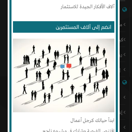
آلاف الأفكار الجيدة للاستثمار
شبكة إنتج
من نحن
انضم إلى آلاف المستثمرين
كيف أبدأ
رؤيتنا
إتصل بنا
روابط هامة
باقات إنتج المميزة
إعلن على إنتج
ابدأ حياتك كرجل أعمال
المدونة
اقتنص الفرصة وشارك في مشروع ناجح