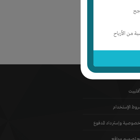
جح
 من الأرباح
مات إنتج
أفلييت
وط الإستخدام
خصوصية وإسترداد المدفوع
تج تصميم مواقع