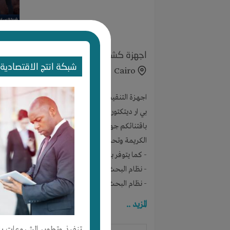
اجهزة كشف الاحجار الكريمة والالماس الك
شبكة انتج الاقتصادية 
Cairo
اجهزة التنقيب عن الالماس ,جهاز كشف الالماس 2021, جهاز كشف الاحجار الكريمة 2021 والالماس إلكترا Diamond Detector
بي ار ديتكتورز دبي : تقدم جهاز الكترا اجاكس Electra Ajax
باقتنائكم جهاز الكترا التقنية الأكثر تقدما في عالم
الكريمة وتحديد ومعرفة مواقعها .
- كما يتوفر بالجهاز نظامي تشغيل :
- نظام البحث بعيد المدى اليدوي .
- نظام البحث بعيد المدى التلقائي.
مسافة البحث الأمامية : 2250 متر
المزيد ..
عمق البحث : 100 متر
- يتميز هذا الجهاز بكشف والتقاط الأهداف من مسافة تصل لغ
تنفيذ وتطوير المشروعات با