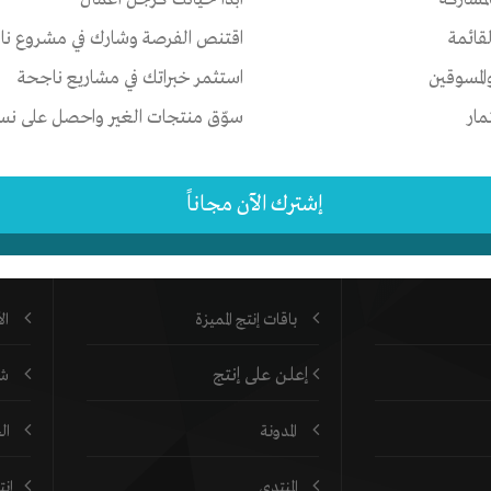
السعر
الحالة
لقائمة
اقتنص الفرصة وشارك في مشروع نا
$19 (USD)
متاح
المسوقين
استثمر خبراتك في مشاريع ناجحة
مار
سوّق منتجات الغير واحصل على نسبة
إشترك الآن مجاناً
https://
روابط هامة
خد
لشرق الأوسط
باقات إنتج المميزة
ال
إعلن على إنتج
شر
المدونة
ال
المنتدي
إن