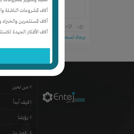
النوع
- الصنع أمريكي – الضمان عامين
آلاف المشروعات الناشئة وا
جديد
آلاف المستثمرين والخبراء و
لمشاهدة فيديو الجهاز :
0
1
https://youtu.be/X4AGwuwxLrY
آلاف الأفكار الجيدة للاستث
برجاء تسجيل الدخول للتواصل!
لمشاهدة معلومات ومواصفات الجهاز :
brdetectors-dubai.com/product/electra-ar
شبكة إنتج
للطلب والأستفسار والشراء :
شركة بي آر ديتكتورز دبي الوكيل الحصري في دبي وا
من نحن
محمول + واتس اب : 00971564707413
كيف أبدأ
محمول + واتس اب : 00971527555261
محمول + واتس اب : 00971509200340
رؤيتنا
الهاتف الرئيسي الأرضي : 0097142551231
متوفر شحن لكل الدول.
إتصل بنا