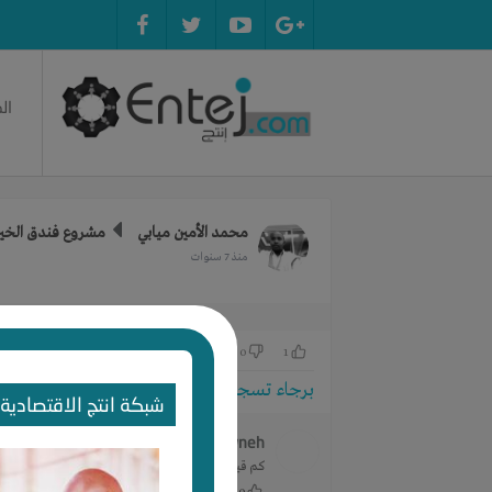
ال
محمد الأمين ميابي
مشروع فندق الخير
منذ 7 سنوات
0
1
برجاء تسجيل الدخول للتواصل!
شبكة انتج الاقتصادية 
Bashar Alalawneh
منذ 4 سنوات
كم قيمة التمويل المطلوب