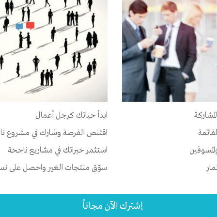
روابط هامة
خد
باقات إنتج المميزة
ال
إعلن على إنتج
شر
لمشاركة
ابدأ حياتك كرجل أعمال
المدونة
ال
لقائمة
اقتنص الفرصة وشارك في مشروع نا
المسوقين
استثمر خبراتك في مشاريع ناجحة
المنتدي
إن
مار
سوّق منتجات الغير واحصل على نسبة
تم التصميم والتطوير بواسطة
انتج ت
إشترك الآن مجاناً