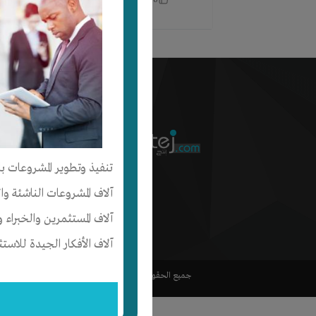
0
·
0
شبكة إنتج
من نحن
كيف أبدأ
تنفيذ وتطوير المشروعات با
رؤيتنا
آلاف المشروعات الناشئة وا
آلاف المستثمرين والخبراء و
إتصل بنا
آلاف الأفكار الجيدة للاستث
جميع الحقوق محفوظة لشركة إنتج ©2017