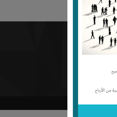
مات إنتج
أفلييت
وط الإستخدام
خصوصية وإسترداد المدفوع
جح
تج تصميم مواقع
 من الأرباح
صميم المواقع