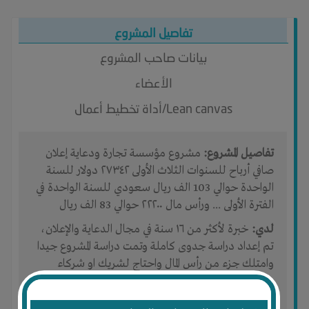
تفاصيل المشروع
بيانات صاحب المشروع
الأعضاء
Lean canvas/أداة تخطيط أعمال
تفاصيل المشروع:
مشروع مؤسسة تجارة ودعاية إعلان
صافي أرباح للسنوات الثلاث الأولى ٢٧٣٤٢ دولار للسنة
الواحدة حوالي 103 الف ريال سعودي للسنة الواحدة في
الفترة الأولى ... ورأس مال ٢٢٢٠٠ حوالي 83 الف ريال
لدي:
خبرة لأكثر من ١٦ سنة في مجال الدعاية والإعلان،
تم إعداد دراسة جدوى كاملة وتمت دراسة المشروع جيدا
وامتلك جزء من رأس المال واحتاج لشريك او شركاء
،وهو مشروع مؤسسة تجارة ودعاية إعلان صافي أرباح
للسنوات الثلاث الأولى ٢٧٣٤٢ دولار للسنة الواحدة