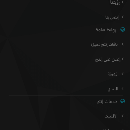
رؤيتنا
إتصل بنا
روابط هامة
باقات إنتج المميزة
إعلن على إنتج
المدونة
المنتدي
خدمات إنتج
الأفلييت