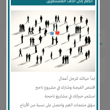
انضم إلى آلاف المستثمرين
0
0
0
برجاء تسجيل الدخول للتواصل!
khaled sohag
منذ 11 سنوات
ابدأ حياتك كرجل أعمال
اقتنص الفرصة وشارك في مشروع ناجح
استثمر خبراتك في مشاريع ناجحة
سوّق منتجات الغير واحصل على نسبة من الأرباح