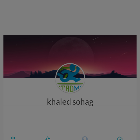
i
g
a
t
i
o
n
khaled sohag