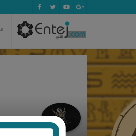
ال
Halla Omy