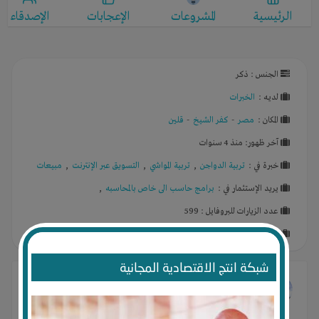
الرئيسية
المشروعات
الإعجابات
الإصدقاء
الجنس : ذكر
لديـه :
الخبرات
المكان :
مصر
-
كفر الشيخ
-
قلين
آخر ظهور: منذ 4 سنوات
خبرة في :
تربية الدواجن
,
تربية المواشي
,
التسويق عبر الإنترنت
,
مبيعات
يريد الإستثمار في :
برامج حاسب الى خاص بالمحاسبه
,
عدد الزيارات للبروفايل : 599
درجة البروفايل : %
شبكة انتج الاقتصادية المجانية
إبراهيم سعد
غير صورته الشخصية
منذ 4 سنوات