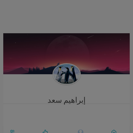
i
g
a
t
i
o
n
إبراهيم سعد