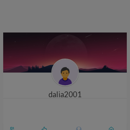
i
g
a
t
i
o
n
dalia2001