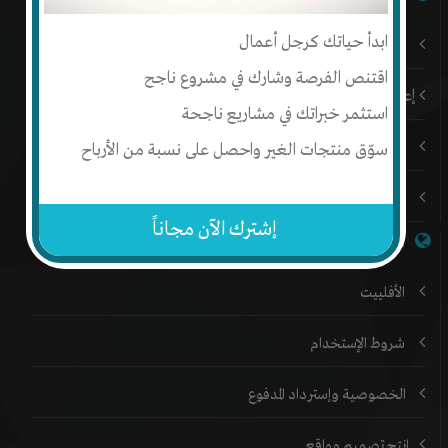
ابدأ حياتك كرجل أعمال
باقات إنتج المميزة
اقتنص الفرصة وشارك في مشروع ناجح
إعلن على إنتج
استثمر خبراتك في مشاريع ناجحة
المدونة
سوّق منتجات الغير واحصل على نسبة من الأرباح
المنتدي
إشترك الآن مجاناً
خدمات إنتج
الأفلييت
شروط الإستخدام
الخصوصية وإسترداد المدفوع
إنتج تصميم مواقع