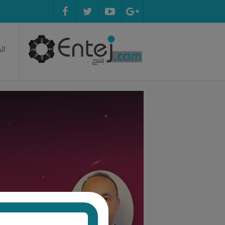
ال
صالح بن ها