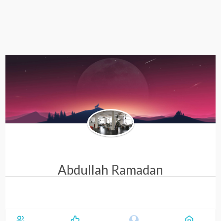
i
g
a
t
i
o
n
Abdullah Ramadan