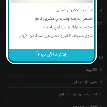
ابدأ حياتك كرجل أعمال
باقات إنتج المميزة
اقتنص الفرصة وشارك في مشروع ناجح
إعلن على إنتج
استثمر خبراتك في مشاريع ناجحة
المدونة
سوّق منتجات الغير واحصل على نسبة من الأرباح
المنتدي
إشترك الآن مجاناً
خدمات إنتج
الأفلييت
شروط الإستخدام
الخصوصية وإسترداد المدفوع
إنتج تصميم مواقع