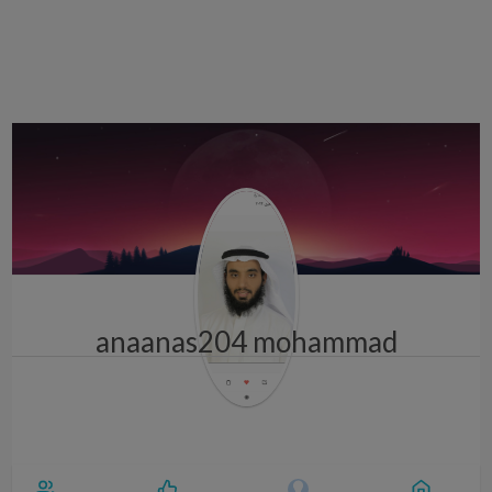
i
g
a
t
i
o
n
anaanas204 mohammad