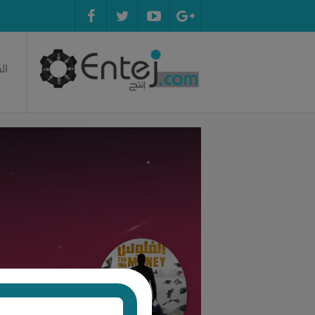
ال
im Alsaadi