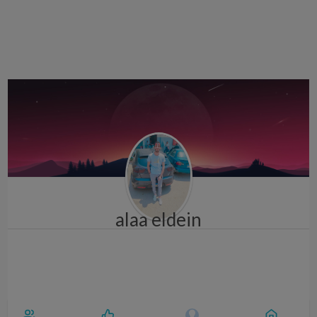
i
g
a
t
i
o
n
alaa eldein