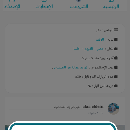
الرئيسية
المشروعات
الإعجابات
الإصدقاء
الجنس : ذكر
لديـه :
الوقت
المكان :
مصر
-
الفيوم
-
اطسا
آخر ظهور: منذ 5 سنوات
يريد الإستثمار في :
توريد عمالة من الجنسين
,
عدد الزيارات للبروفايل : 530
درجة البروفايل : %
alaa eldein
غير صورته الشخصية
منذ 5 سنوات