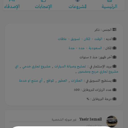
الرئيسية
المشروعات
الإعجابات
الإصدقاء
الجنس : ذكر
لديـه :
الوقت
-
المكان
-
تسويق
-
علاقات
المكان :
السعودية
-
جده
-
جدة
آخر ظهور: منذ 2 سنوات
يريد الإستثمار في :
تصليح وصيانة السيارات
,
مشروع تجاري خدمي
,
اي
مشروع تجاري مربح ومضمون
,
يستطيع التسويق في :
العقارات
,
العطور
,
المواقع
,
أي منتج او خدمة
عدد الزيارات للبروفايل : 500
درجة البروفايل : %
Yasir Ismail
غير صورته الشخصية
منذ 2 سنوات