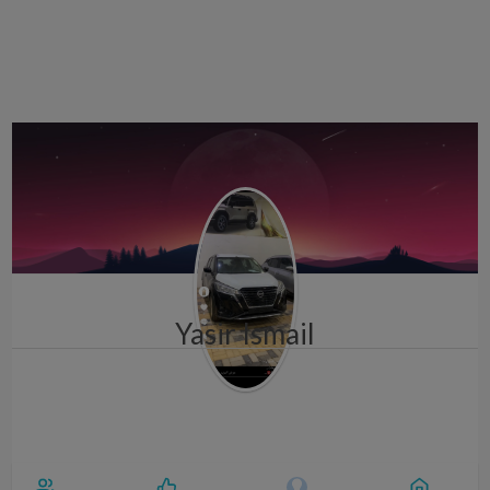
i
g
a
t
i
o
n
Yasir Ismail