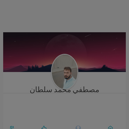
i
g
a
t
i
o
n
مصطفي محمد سلطان