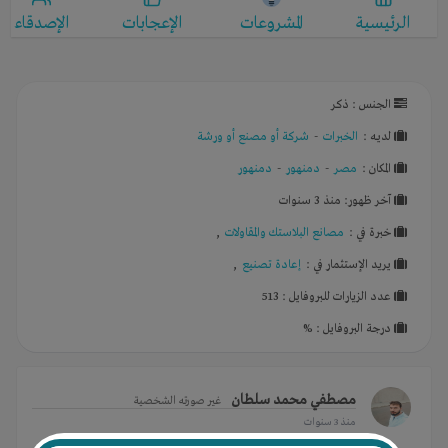
الرئيسية
المشروعات
الإعجابات
الإصدقاء
الجنس : ذكر
لديـه :
الخبرات
-
شركة أو مصنع أو ورشة
المكان :
مصر
-
دمنهور
-
دمنهور
آخر ظهور: منذ 3 سنوات
خبرة في :
مصانع البلاستك والمقاولات
,
يريد الإستثمار في :
إعادة تصنيع
,
عدد الزيارات للبروفايل : 513
درجة البروفايل : %
مصطفي محمد سلطان
غير صورته الشخصية
منذ 3 سنوات