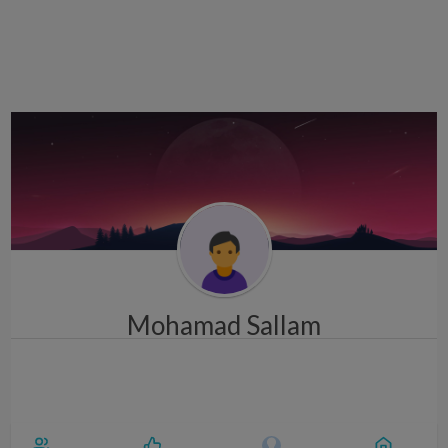
i
g
a
t
i
o
n
Mohamad Sallam