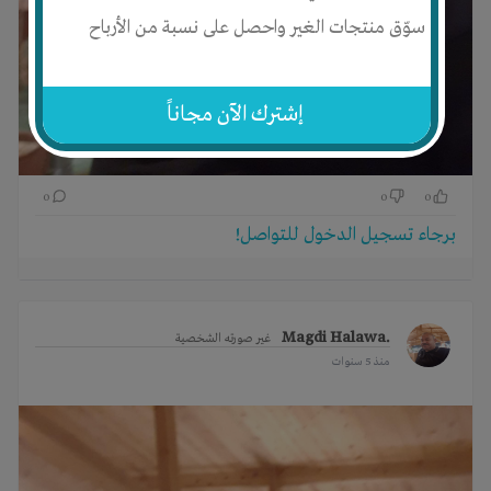
سوّق منتجات الغير واحصل على نسبة من الأرباح
إشترك الآن مجاناً
0
0
0
برجاء تسجيل الدخول للتواصل!
.Magdi Halawa
غير صورته الشخصية
منذ 5 سنوات