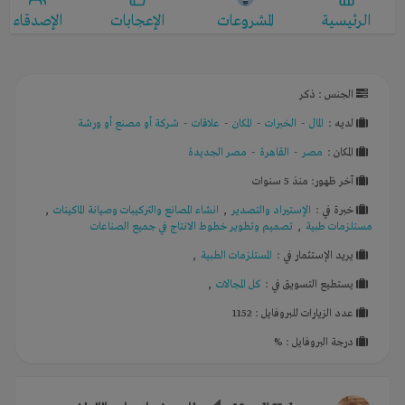
الرئيسية
المشروعات
الإعجابات
الإصدقاء
الجنس : ذكر
لديـه :
المال
-
الخبرات
-
المكان
-
علاقات
-
شركة أو مصنع أو ورشة
المكان :
مصر
-
القاهرة
-
مصر الجديدة
آخر ظهور: منذ 5 سنوات
خبرة في :
الإستيراد والتصدير
,
انشاء المصانع والتركيبات وصيانة الماكينات
,
مستلزمات طبية
,
تصميم وتطوير خطوط الانتاج في جميع الصناعات
يريد الإستثمار في :
المستلزمات الطبية
,
يستطيع التسويق في :
كل المجالات
,
عدد الزيارات للبروفايل : 1152
درجة البروفايل : %