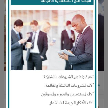
شبكة انتج الاقتصادية المجانية
تنفيذ وتطوير المشروعات بالمشاركة
0
0
0
برجاء تسجيل الدخول للتواصل!
آلاف المشروعات الناشئة والقائمة
آلاف المستثمرين والخبراء والمسوقين
آلاف الأفكار الجيدة للاستثمار
.Magdi Halawa
غير صورته الشخصية