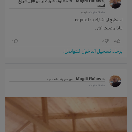
.Magdi Halawa
مطلوب شريك براس المال لمشروع
است
منذ 5 سنوات
- ترجم
استطيع ان اشارك بـ : capital .
ماذا وصلت الان .
0
0
0
برجاء تسجيل الدخول للتواصل!
.Magdi Halawa
غير صورته الشخصية
منذ 5 سنوات