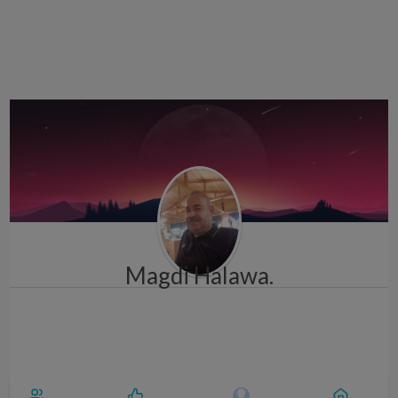
i
g
a
t
i
o
n
.Magdi Halawa