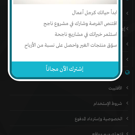
ابدأ حياتك كرجل أعمال
باقات إنتج المميزة
اقتنص الفرصة وشارك في مشروع ناجح
إعلن على إنتج
استثمر خبراتك في مشاريع ناجحة
المدونة
سوّق منتجات الغير واحصل على نسبة من الأرباح
المنتدي
إشترك الآن مجاناً
خدمات إنتج
الأفلييت
شروط الإستخدام
الخصوصية وإسترداد المدفوع
إنتج تصميم مواقع