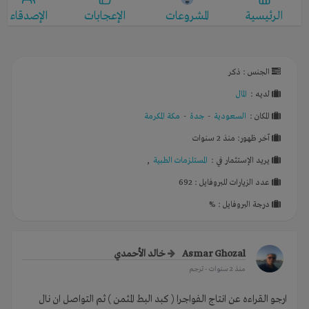
الرئيسية
المشروعات
الإعجابات
الإصدقاء
الجنس : ذكر
لديـه :
المال
المكان :
السعودية
-
جدة
-
مكة المكرمة
آخر ظهور: منذ 2 سنوات
يريد الإستثمار في :
المستلزمات الطبية
,
عدد الزيارات للبروفايل : 692
درجة البروفايل : %
Asmar Ghozal
خالد الأحمدي
منذ 2 سنوات
- ترجم
ارجو القراءه عن انتاج الفواجرا ( كبد البط المثمن ) ثم التواصل ان نال