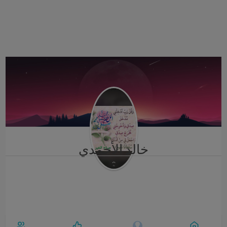
i
g
a
t
i
o
n
خالد الأحمدي