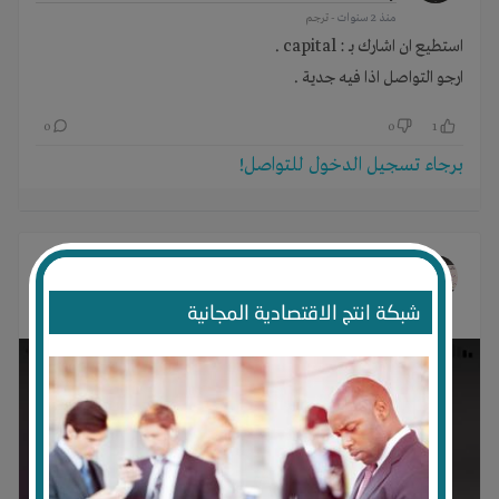
منذ 2 سنوات
- ترجم
استطيع ان اشارك بـ : capital .
ارجو التواصل اذا فيه جدية .
0
0
1
برجاء تسجيل الدخول للتواصل!
خالد الأحمدي
غير صورته الشخصية
منذ 2 سنوات
شبكة انتج الاقتصادية المجانية