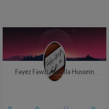
i
g
a
t
i
o
n
Fayez Fawzi Abdalla Hussein