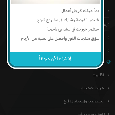
ابدأ حياتك كرجل أعمال
باقات إنتج المميزة
اقتنص الفرصة وشارك في مشروع ناجح
إعلن على إنتج
استثمر خبراتك في مشاريع ناجحة
المدونة
سوّق منتجات الغير واحصل على نسبة من الأرباح
المنتدي
إشترك الآن مجاناً
خدمات إنتج
الأفلييت
شروط الإستخدام
الخصوصية وإسترداد المدفوع
إنتج تصميم مواقع