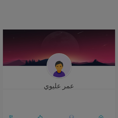
i
g
a
t
i
o
n
عمر عليوي