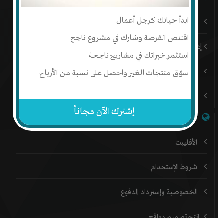
ابدأ حياتك كرجل أعمال
باقات إنتج المميزة
اقتنص الفرصة وشارك في مشروع ناجح
إعلن على إنتج
استثمر خبراتك في مشاريع ناجحة
المدونة
سوّق منتجات الغير واحصل على نسبة من الأرباح
المنتدي
إشترك الآن مجاناً
خدمات إنتج
الأفلييت
شروط الإستخدام
الخصوصية وإسترداد المدفوع
إنتج تصميم مواقع