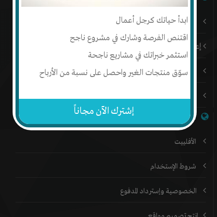
ابدأ حياتك كرجل أعمال
باقات إنتج المميزة
اقتنص الفرصة وشارك في مشروع ناجح
إعلن على إنتج
استثمر خبراتك في مشاريع ناجحة
المدونة
سوّق منتجات الغير واحصل على نسبة من الأرباح
المنتدي
إشترك الآن مجاناً
خدمات إنتج
الأفلييت
شروط الإستخدام
الخصوصية وإسترداد المدفوع
إنتج تصميم مواقع