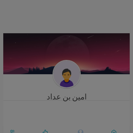
i
g
a
t
i
o
n
امين بن عداد