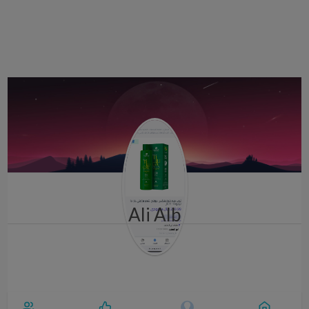
i
g
a
t
i
o
n
Ali Alb