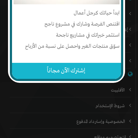
ابدأ حياتك كرجل أعمال
باقات إنتج المميزة
اقتنص الفرصة وشارك في مشروع ناجح
إعلن على إنتج
استثمر خبراتك في مشاريع ناجحة
المدونة
سوّق منتجات الغير واحصل على نسبة من الأرباح
المنتدي
إشترك الآن مجاناً
خدمات إنتج
الأفلييت
شروط الإستخدام
الخصوصية وإسترداد المدفوع
إنتج تصميم مواقع