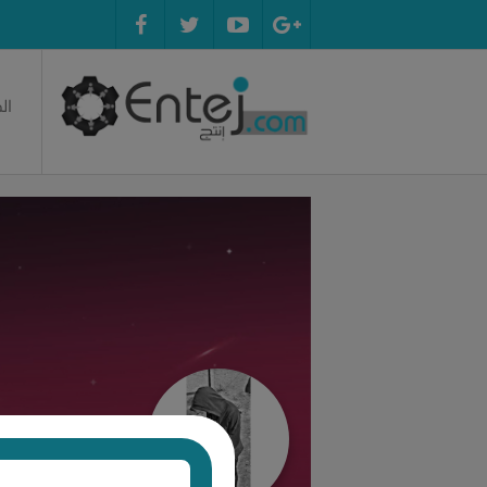
ال
d Hossam