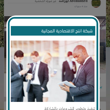
AboRashed أبوراشد
غير صورته الشخصية
منذ 4 سنوات
شبكة انتج الاقتصادية المجانية
0
0
1
برجاء تسجيل الدخول للتواصل!
تنفيذ وتطوير المشروعات بالمشاركة
AboRashed أبوراشد