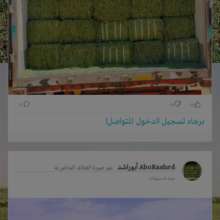
0
0
0
برجاء تسجيل الدخول للتواصل!
AboRashed أبوراشد
غير صورة الغلاف الخاص به
منذ 4 سنوات