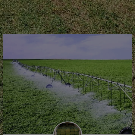
i
g
a
t
i
o
n