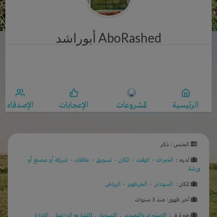
AboRashed أبوراشد
الرئيسية
المشروعات
الإعجابات
الإصدقاء
الجنس : ذكر
لديـه :
الخبرات
-
الوقت
-
المكان
-
تسويق
-
علاقات
-
شركة أو مصنع أو
ورشة
المكان :
السودان
-
الخرطوم
-
الرياض
آخر ظهور: منذ 3 سنوات
خبرة في :
الإستيراد والتصدير
,
التسويق
,
lالمشاريع الزراعية
,
الادارة