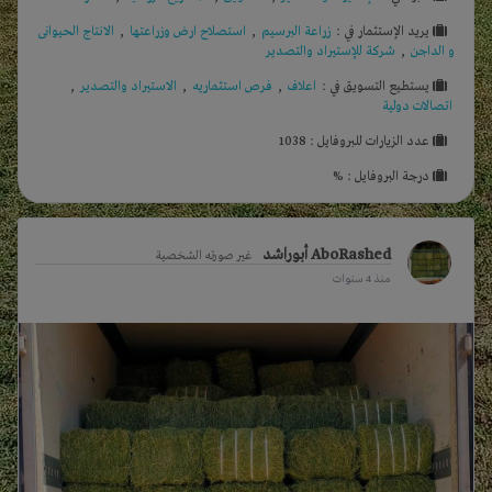
يريد الإستثمار في :
زراعة البرسيم
,
استصلاح ارض وزراعتها
,
الانتاج الحيوانى
و الداجن
,
شركة للإستيراد والتصدير
يستطيع التسويق في :
اعلاف
,
فرص استثماريه
,
الاستيراد والتصدير
,
اتصالات دولية
عدد الزيارات للبروفايل : 1038
درجة البروفايل : %
AboRashed أبوراشد
غير صورته الشخصية
منذ 4 سنوات