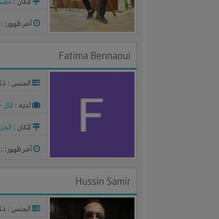
المكان :
مصر
آخر ظهور: : منذ 
Fatima Bennaoui
الجنس : ذك
لديـه :
المال
-
المكان :
الجزا
آخر ظهور: : منذ 
Hussin Samir
الجنس : ذك