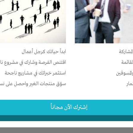
ر
ات
-
الوقت
-
المكان
-
تسويق
-
علاقات
-
شركة أو مصنع أو ورشة
لمشاركة
ابدأ حياتك كرجل أعمال
ئر
-
وهران
-
Oran
لقائمة
اقتنص الفرصة وشارك في مشروع نا
المسوقين
استثمر خبراتك في مشاريع ناجحة
1 سنة
مار
سوّق منتجات الغير واحصل على نسبة
إشترك الآن مجاناً
ى
الوقت
-
تسويق
-
شركة أو مصنع أو ورشة