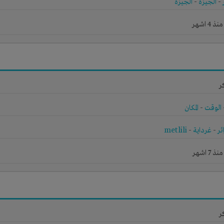
-
الجيزة
-
الجيزة
4 اشهر
ر
الوقت
-
المكان
ئر
-
غرداية
-
metlili
7 اشهر
ر