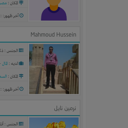
المكان :
مصر
آخر ظهور: : منذ 
Mahmoud Hussein
الجنس : ذك
لديـه :
المال
-
المكان :
السع
آخر ظهور: : منذ 2
نرمين نايل
الجنس : أنث