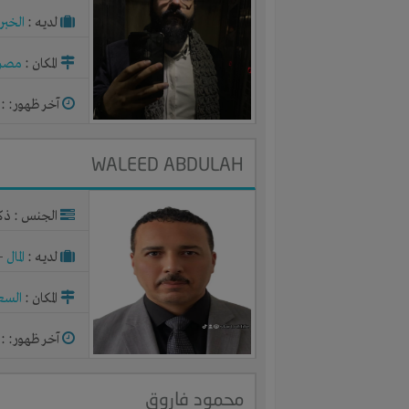
لديـه :
الخبر
المكان :
مصر
آخر ظهور: : منذ 0
WALEED ABDULAH
الجنس : ذك
لديـه :
المال
-
المكان :
السع
آخر ظهور: : منذ 
محمود فاروق