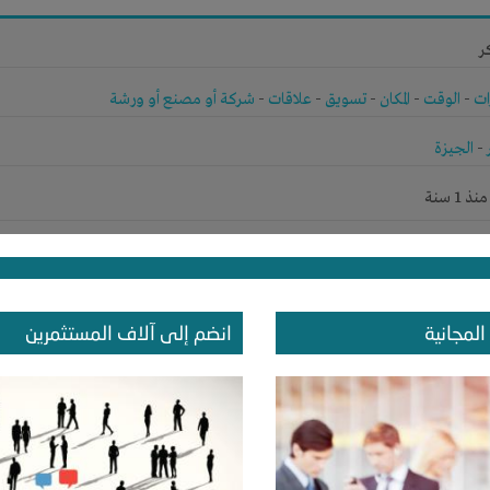
ر
ات
-
الوقت
-
المكان
-
تسويق
-
علاقات
-
شركة أو مصنع أو ورشة
-
الجيزة
1 سنة
ر
المجانية
انضم إلى آلاف المستثمرين
الوقت
-
علاقات
-
الاسماعيليه
-
الاسماعيلية
1 سنة