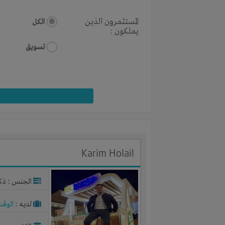
المستثمرون الذين
الكل
يملكون :
تسويق
Karim Holail
الجنس : ذك
لديـه :
الوقت