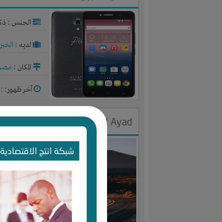
الجنس : ذك
لديـه :
الخبر
المكان :
مصر
آخر ظهور: : منذ 
Mahmoud Ayad
الجنس : ذك
شبكة انتج الاقتصادية 
لديـه :
المال
-
المكان :
مصر
آخر ظهور: : منذ 