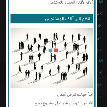
شبكة إنتج
آلاف الأفكار الجيدة للاستثمار
من نحن
انضم إلى آلاف المستثمرين
كيف أبدأ
رؤيتنا
إتصل بنا
روابط هامة
باقات إنتج المميزة
إعلن على إنتج
ابدأ حياتك كرجل أعمال
المدونة
اقتنص الفرصة وشارك في مشروع ناجح