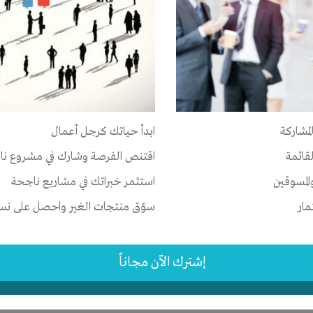
بيانات صاحب المشروع
Lean canvas/أداة تخطيط أعمال
تقسيط لموظفي الدوله بناء وتشطيب بلاط رخام دهانات سباكه صرف صحي
بره في اعمال المقاولات وادارتها لمدة 10 سنوات قمنا بتنفيذ العديد من المشاريع في مجال الاعمال الخرسانيه
لمشاركة
ابدأ حياتك كرجل أعمال
دارس والمساجد وخزانات المياه وترميم المباني الاثريه والطينيه
لقائمة
اقتنص الفرصة وشارك في مشروع نا
اي عمل المقاولات بالتقسيط
المسوقين
استثمر خبراتك في مشاريع ناجحة
مار
سوّق منتجات الغير واحصل على نسبة
والمقاولات
إشترك الآن مجاناً