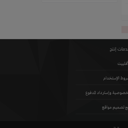
مات إنتج
أفلييت
وط الإستخدام
خصوصية وإسترداد المدفوع
تج تصميم مواقع