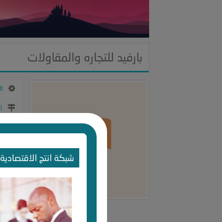
بارفيد للتجاره والمقاولات
ال
ا
ي
ع
شبكة انتج الاقتصادية 
آ