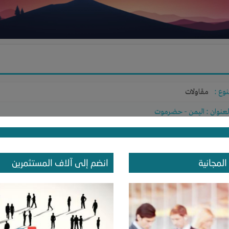
نوع :
مقاولات
لعنوان :
اليمن
-
حضرموت
حتاج إلي :
الخبرات
-
تسويق
دد الزيارات للصفحة : 840
المجانية
انضم إلى آلاف المستثمرين
خر نشاط :
منذ 13 سنوات
عدد الاعضاء : 1 الأعضاء