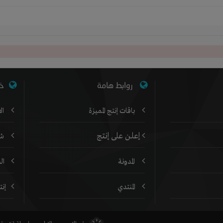
روابط هامة
خد
باقات إنتج المميزة
ال
إعلن على إنتج
شر
المدونة
ال
المنتدي
إن