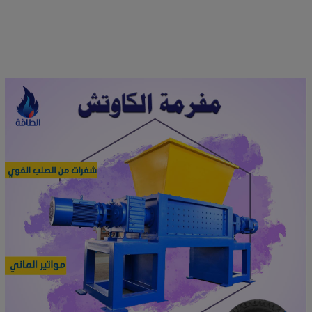
i
g
a
t
i
o
n