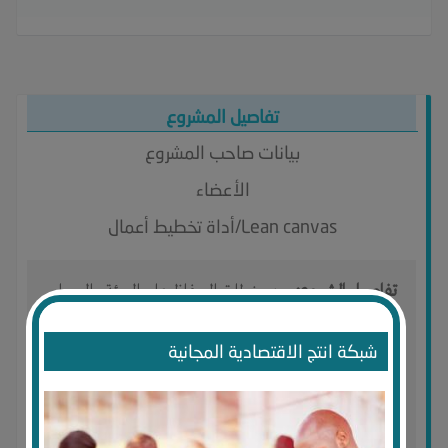
تفاصيل المشروع
بيانات صاحب المشروع
الأعضاء
Lean canvas/أداة تخطيط أعمال
تفاصيل المشروع:
من منطلق الحفاظ على البيئة والعمل
على توفير طاقة بديلة وحرصا من شركة الطاقة للوقود
الحيوى والطاقة البديلة على ابتكار معدات لتوفير الطاقة
شبكة انتج الاقتصادية المجانية
البديلة فان شركة الطاقة توفر لعملائها الكرام شريدر
الكاوتش لفرم الكاوتش القديم واعادة تدويره
واستخدامه كطاقة بديلة لمصانع الاسمنت وخلافه المفرمة
متوفرة بمكونات المانية وضمان لمدة عامين وباحجام