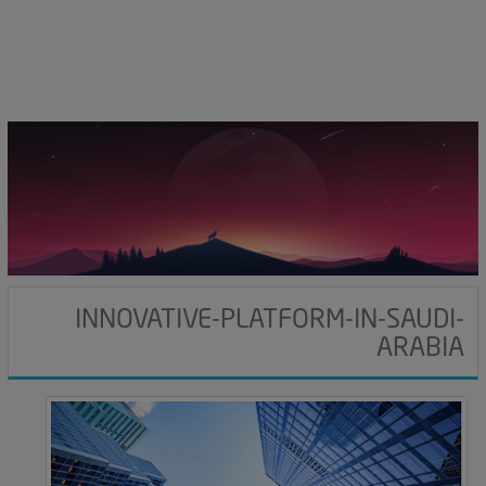
i
g
a
t
i
o
n
INNOVATIVE-PLATFORM-IN-SAUDI-
ARABIA