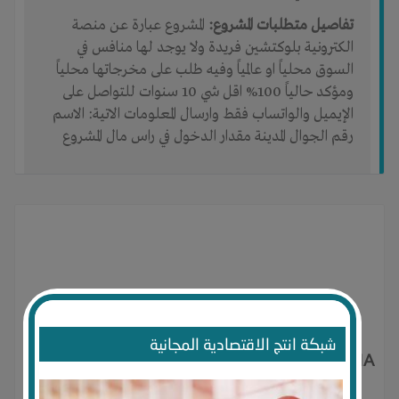
تفاصيل متطلبات المشروع:
المشروع عبارة عن منصة
الكترونية بلوكتشين فريدة ولا يوجد لها منافس في
السوق محلياً او عالمياً وفيه طلب على مخرجاتها محلياً
ومؤكد حالياً 100% اقل شي 10 سنوات للتواصل على
الإيميل والواتساب فقط وارسال المعلومات الاتية: الاسم
رقم الجوال المدينة مقدار الدخول في راس مال المشروع
شبكة انتج الاقتصادية المجانية
INNOVATIVE-PLATFORM-IN-SAUDI-ARABIA لم
ينشر أي منشور بعد.