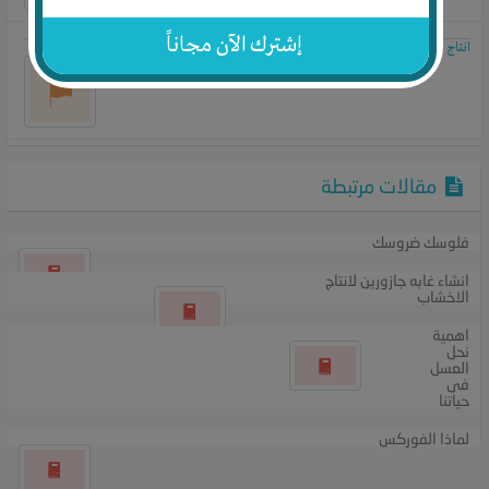
إشترك الآن مجاناً
انتاج سبائك الالومنيوم النقي
مقالات مرتبطة
فلوسك ضروسك
انشاء غابه جازورين لانتاج
الاخشاب
اهمية
نحل
العسل
فى
حياتنا
لماذا الفوركس