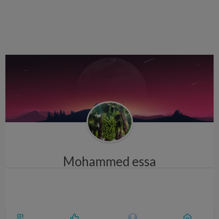
i
g
a
t
i
o
n
Mohammed essa