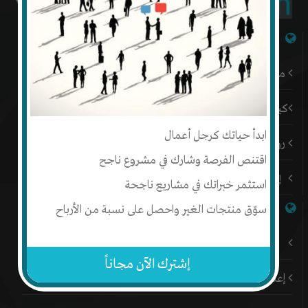
شبكة إنتج
من نحن
كيف أبدأ
ابدأ حياتك كرجل أعمال
رؤيتنا
اقتنص الفرصة وشارك في مشروع ناجح
إتصل بنا
استثمر خبراتك في مشاريع ناجحة
روابط هامة
سوّق منتجات الغير واحصل على نسبة من الأرباح
باقات إنتج المميزة
إشترك الآن مجاناً
إعلن على إنتج