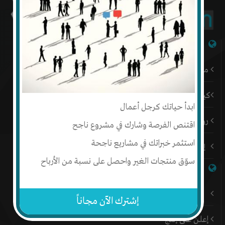
شبكة إنتج
من نحن
كيف أبدأ
ابدأ حياتك كرجل أعمال
رؤيتنا
اقتنص الفرصة وشارك في مشروع ناجح
استثمر خبراتك في مشاريع ناجحة
إتصل بنا
سوّق منتجات الغير واحصل على نسبة من الأرباح
روابط هامة
باقات إنتج المميزة
إشترك الآن مجاناً
إعلن على إنتج