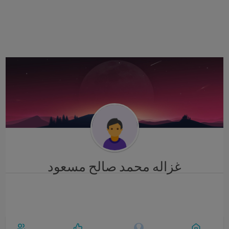
i
g
a
t
i
o
n
غزاله محمد صالح مسعود