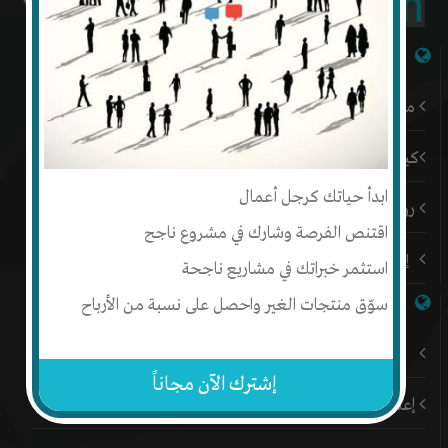
شبكة إنتج
من نحن
كيف أبدأ
ابدأ حياتك كرجل أعمال
رؤيتنا
اقتنص الفرصة وشارك في مشروع ناجح
إتصل بنا
استثمر خبراتك في مشاريع ناجحة
روابط هامة
سوّق منتجات الغير واحصل على نسبة من الأرباح
باقات إنتج المميزة
إشترك الآن مجاناً
إعلن على إنتج