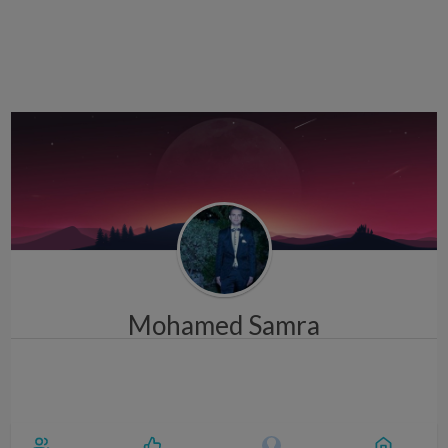
i
g
a
t
i
o
n
Mohamed Samra