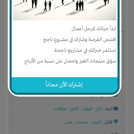
آخر ظهور: : منذ 6 سنوات
عاصم منير الرعيني
ابدأ حياتك كرجل أعمال
اقتنص الفرصة وشارك في مشروع ناجح
استثمر خبراتك في مشاريع ناجحة
سوّق منتجات الغير واحصل على نسبة من الأرباح
إشترك الآن مجاناً
الجنس : ذكر
لديـه :
المال
-
الوقت
-
المكان
-
علاقات
المكان :
اليمن
-
صنعاء
-
عصر