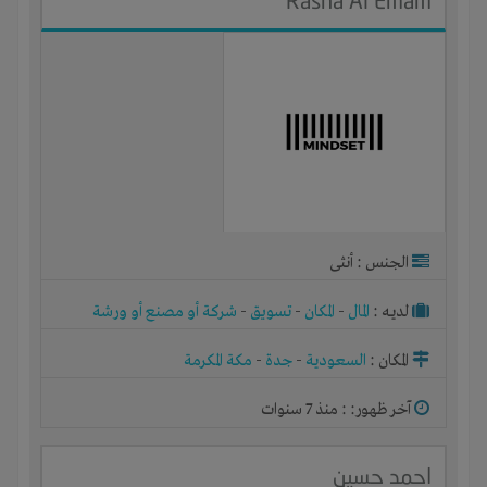
Rasha Al Emam
الجنس : أنثى
لديـه :
المال
-
المكان
-
تسويق
-
شركة أو مصنع أو ورشة
المكان :
السعودية
-
جدة
-
مكة المكرمة
آخر ظهور: : منذ 7 سنوات
احمد حسين