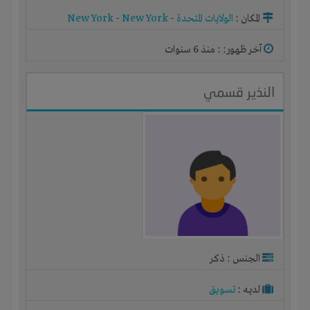
المكان :
الولايات المتحدة
-
New York
-
New York
آخر ظهور: : منذ 6 سنوات
النذير قسمي
الجنس : ذكر
لديـه :
تسويق