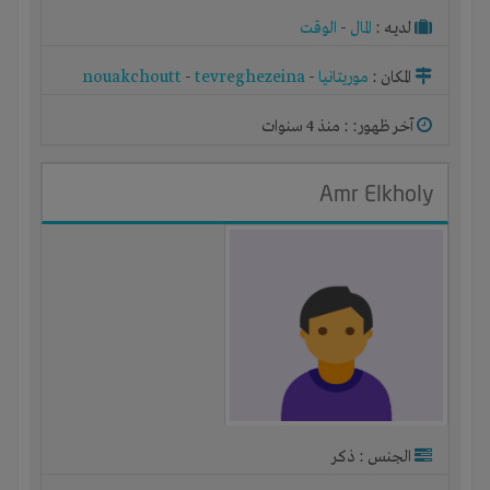
لديـه :
المال
-
الوقت
المكان :
موريتانيا
-
tevreghezeina
-
nouakchoutt
آخر ظهور: : منذ 4 سنوات
Amr Elkholy
الجنس : ذكر