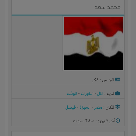
محمد سعد
الجنس : ذكر
لديـه :
المال
-
الخبرات
-
الوقت
المكان :
مصر
-
الجيزة
-
فيصل
آخر ظهور: : منذ 7 سنوات