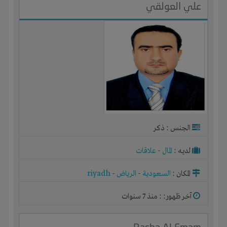
علي العولقي
الجنس : ذكر
لديـه :
المال
-
علاقات
المكان :
السعودية
-
الرياض
-
riyadh
آخر ظهور: : منذ 7 سنوات