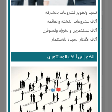
آخر ظهور: : منذ 6 سنوات
تنفيذ وتطوير المشروعات بالمشاركة
آلاف المشروعات الناشئة والقائمة
عنتر العكل
آلاف المستثمرين والخبراء والمسوقين
آلاف الأفكار الجيدة للاستثمار
انضم إلى آلاف المستثمرين
الجنس : ذكر
لديـه :
المال
-
الوقت
-
المكان
-
تسويق
المكان :
مصر
-
الغربية
-
زفتى