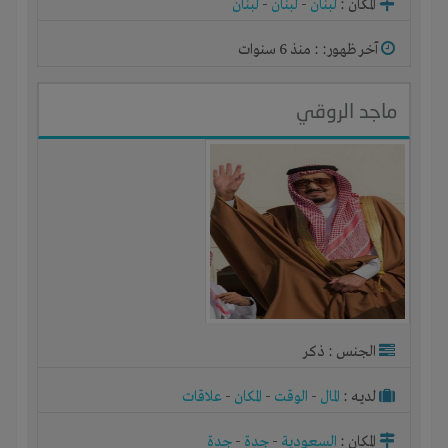
المكان :
لبنان
-
لبنان
-
لبنان
آخر ظهور: : منذ 6 سنوات
ماجد الروقي
الجنس : ذكر
لديـه :
المال
-
الوقت
-
المكان
-
علاقات
المكان :
السعودية
-
جدة
-
جدة