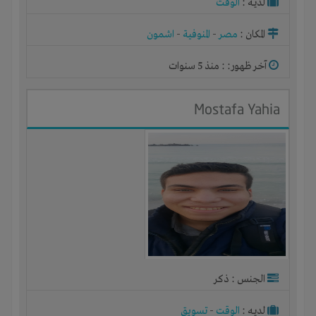
لديـه :
الوقت
المكان :
مصر
-
المنوفية
-
اشمون
آخر ظهور: : منذ 5 سنوات
Mostafa Yahia
الجنس : ذكر
لديـه :
الوقت
-
تسويق