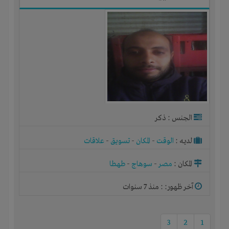
الجنس : ذكر
لديـه :
الوقت
-
المكان
-
تسويق
-
علاقات
المكان :
مصر
-
سوهاج
-
طهطا
آخر ظهور: : منذ 7 سنوات
3
2
1