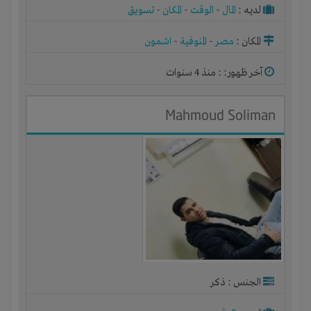
لديـه :
المال
-
الوقت
-
المكان
-
تسويق
المكان :
مصر
-
المنوفية
-
اشمون
آخر ظهور: : منذ 4 سنوات
Mahmoud Soliman
الجنس : ذكر