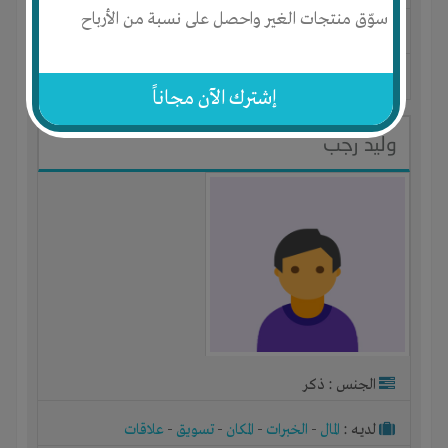
سوّق منتجات الغير واحصل على نسبة من الأرباح
المكان :
مصر
-
-
الطريق الدولى الساحلى
آخر ظهور: : منذ 13 سنوات
إشترك الآن مجاناً
وليد رجب
الجنس : ذكر
لديـه :
المال
-
الخبرات
-
المكان
-
تسويق
-
علاقات