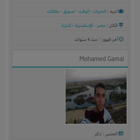
لديـه :
الخبرات
-
الوقت
-
تسويق
-
علاقات
المكان :
مصر
-
الإسكندرية
-
المنتزة
آخر ظهور: : منذ 4 سنوات
Mohamed Gamal
الجنس : ذكر