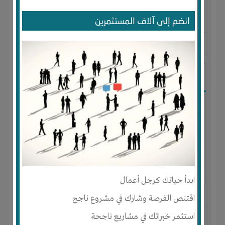
لديـه :
المال
انضم إلى آلاف المستثمرين
المكان :
ليبيا
-
آخر ظهور: : منذ 9 سنوات
Mahmoud Roshdy
ابدأ حياتك كرجل أعمال
اقتنص الفرصة وشارك في مشروع ناجح
الجنس : ذكر
استثمر خبراتك في مشاريع ناجحة
لديـه :
الوقت