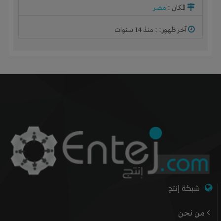
المكان :
مصر
آخر ظهور: : منذ 14 سنوات
شبكة إنتج
من نحن