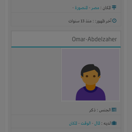
المكان :
مصر
-
المنصورة
-
آخر ظهور: : منذ 13 سنوات
Omar-Abdelzaher
الجنس : ذكر
لديـه :
المال
-
الوقت
-
المكان