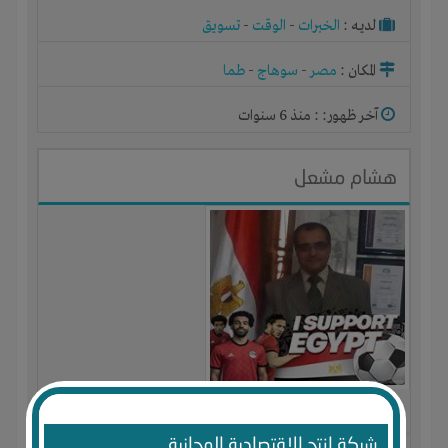
لديـه :
الخبرات
-
الوقت
-
تسويق
المكان :
مصر
-
سوهاج
-
طما
آخر ظهور: : منذ 6 سنوات
هشام مشعل
الجنس : ذكر
شبكة انتج الاقتصادية المجانية